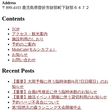
Address
〒899-4103 鹿児島県曽於市財部町下財部６４７２
Contents
TOP
アクセス・観光案内
施設利用のしおり
予約のご案内
MolnCafe(モルンカフェ）
お知らせ
お問い合わせ
Recent Posts
【重要】大雨予報に伴う臨時休館(6月7日日曜日）のお
知らせ
【重要】台風6号接近に伴う臨時休館のお知らせ
【重要】婚活イベント開催に伴う貸切利用のお知らせ
予約ページ不具合について
第7回悠久の森ランニング大会開催中止