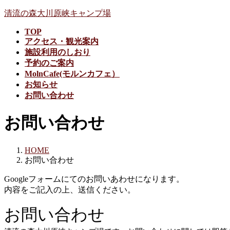
コ
ナ
清流の森大川原峡キャンプ場
ン
ビ
TOP
テ
ゲ
アクセス・観光案内
ン
ー
施設利用のしおり
ツ
シ
予約のご案内
に
ョ
MolnCafe(モルンカフェ）
移
ン
お知らせ
動
に
お問い合わせ
移
動
お問い合わせ
HOME
お問い合わせ
Googleフォームにてのお問いあわせになります。
内容をご記入の上、送信ください。